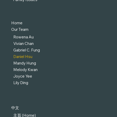
Home
Our Team
Rowena Au
Vivian Chan
Gabriel C. Fung
Daniel Hsu
Mandy Hung
Melody Kwan
Joyce Yee
Lily Ding
中文
主頁 (Home)